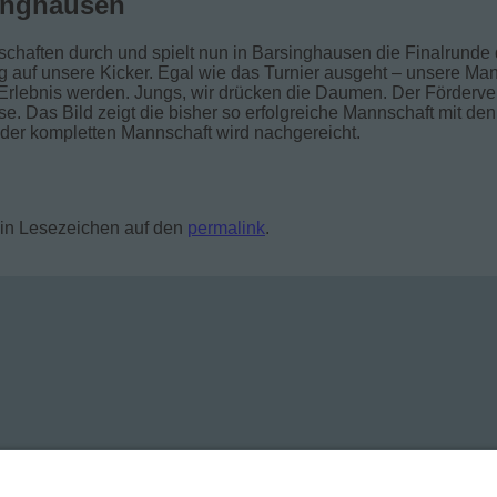
inghausen
chaften durch und spielt nun in Barsinghausen die Finalrunde 
auf unsere Kicker. Egal wie das Turnier ausgeht – unsere Man
s Erlebnis werden. Jungs, wir drücken die Daumen. Der Förderve
e. Das Bild zeigt die bisher so erfolgreiche Mannschaft mit den
 der kompletten Mannschaft wird nachgereicht.
ein Lesezeichen auf den
permalink
.
 Termin in der Landarztpraxis Westerholt.