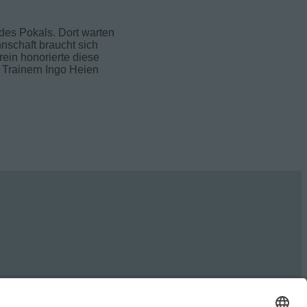
des Pokals. Dort warten
nschaft braucht sich
rein honorierte diese
 Trainern Ingo Heien